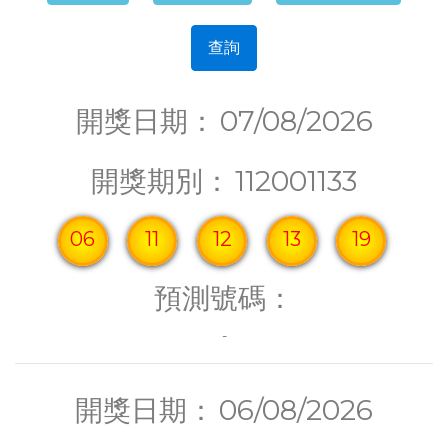
查詢
開獎日期：
07/08/2026
開獎期別：
112001133
06
11
12
13
19
預測號碼：
-
開獎日期：
06/08/2026