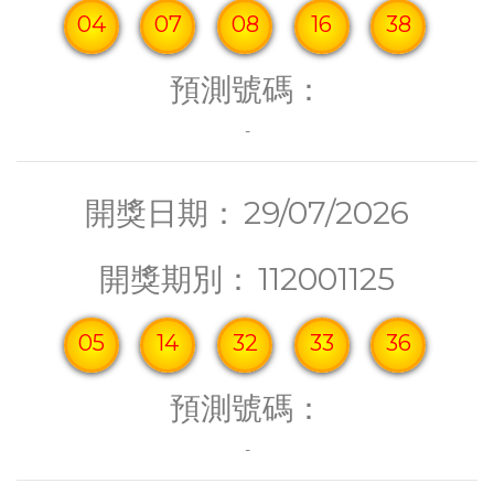
04
07
08
16
38
預測號碼：
-
開獎日期：
29/07/2026
開獎期別：
112001125
05
14
32
33
36
預測號碼：
-