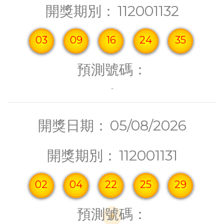
開獎期別：
112001132
03
09
16
24
35
預測號碼：
-
開獎日期：
05/08/2026
開獎期別：
112001131
02
04
22
25
29
預測號碼：